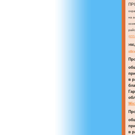
ПР
охра
на а
хозя
рай
(655
УВЕ
обсу
Пр
об
при
в р
бла
Гар
обл
Mic
Пр
об
при
в р