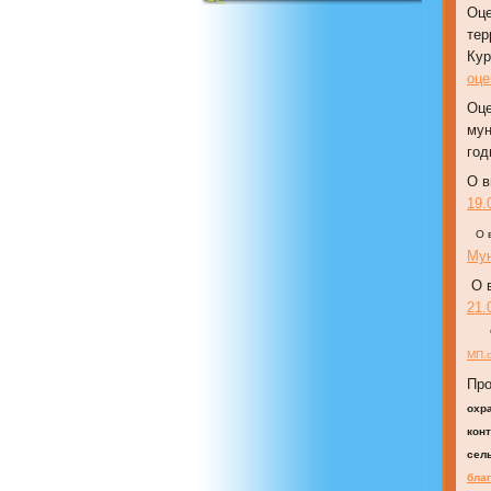
Оце
ПРЕДПРИНИМАТЕЛЬСТВО
тер
Кур
оце
Оце
мун
го
О в
19.
О 
Мун
О в
21.
МП.d
Пр
охр
кон
сел
благ