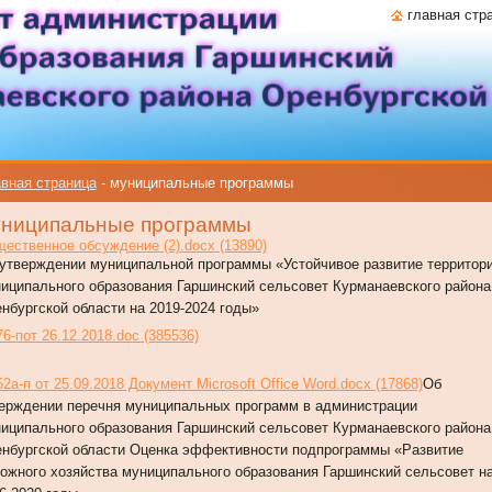
главная стр
вная страница
-
муниципальные программы
ниципальные программы
ественное обсуждение (2).docx (13890)
утверждении муниципальной программы «Устойчивое развитие территор
иципального образования Гаршинский сельсовет Курманаевского района
нбургской области на 2019-2024 годы»
6-пот 26.12.2018.doc (385536)
2а-п от 25.09.2018 Документ Microsoft Office Word.docx (17868)
Об
ерждении перечня муниципальных программ в администрации
иципального образования Гаршинский сельсовет Курманаевского района
нбургской области Оценка эффективности подпрограммы «Развитие
ожного хозяйства муниципального образования Гаршинский сельсовет н