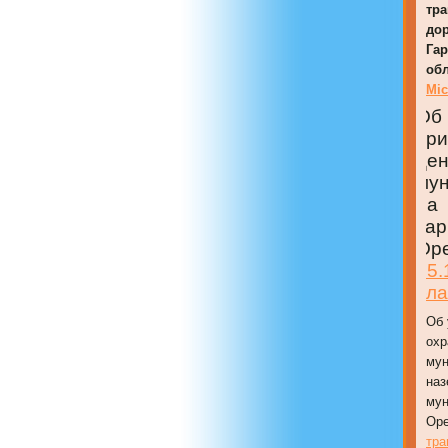
тра
дор
Гар
об
Mic
Об
пр
це
мун
на
Га
Ор
15
бла
Об 
охр
мун
наз
мун
Оре
тра