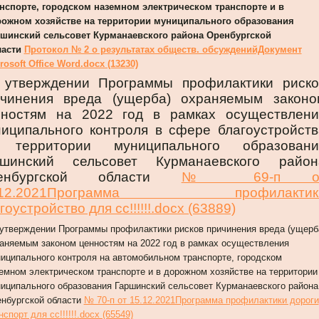
нспорте, городском наземном электрическом транспорте и в
ожном хозяйстве на территории муниципального образования
шинский сельсовет Курманаевского района Оренбургской
ласти
Протокол № 2 о результатах обществ. обсужденийДокумент
rosoft Office Word.docx (13230)
 утверждении Программы профилактики риско
ичинения вреда (ущерба) охраняемым законо
нностям на 2022 год в рамках осуществлени
иципального контроля в сфере благоустройств
 территории муниципального образовани
ршинский сельсовет Курманаевского район
енбургской области
№ 69-п о
.12.2021Программа профилактик
гоустройство для сс!!!!!!.docx (63889)
утверждении Программы профилактики рисков причинения вреда (ущерб
аняемым законом ценностям на 2022 год в рамках осуществления
иципального контроля на автомобильном транспорте, городском
емном электрическом транспорте и в дорожном хозяйстве на территории
иципального образования Гаршинский сельсовет Курманаевского района
нбургской области
№ 70-п от 15.12.2021Программа профилактики дороги
нспорт для сс!!!!!!.docx (65549)