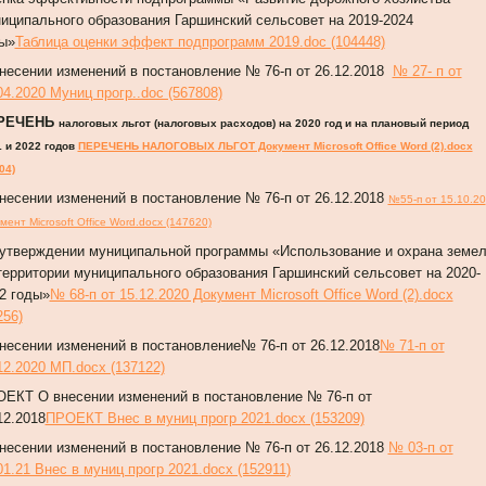
иципального образования Гаршинский сельсовет на 2019-2024
ы»
Таблица оценки эффект подпрограмм 2019.doc (104448)
несении изменений в постановление № 76-п от 26.12.2018
№ 27- п от
04.2020 Муниц прогр..doc (567808)
РЕЧЕНЬ
н
алоговых льгот (налоговых расходов) на 2020 год и на плановый период
 и 2022 годов
ПЕРЕЧЕНЬ НАЛОГОВЫХ ЛЬГОТ Документ Microsoft Office Word (2).docx
04)
несении изменений в постановление № 76-п от 26.12.2018
№55-п от 15.10.20
мент Microsoft Office Word.docx (147620)
утверждении муниципальной программы «Использование и охрана земе
территории муниципального образования Гаршинский сельсовет на 2020-
2 годы»
№ 68-п от 15.12.2020 Документ Microsoft Office Word (2).docx
256)
несении изменений в постановление№ 76-п от 26.12.2018
№ 71-п от
12.2020 МП.docx (137122)
ЕКТ О внесении изменений в постановление № 76-п от
12.2018
ПРОЕКТ Внес в муниц прогр 2021.docx (153209)
несении изменений в постановление № 76-п от 26.12.2018
№ 03-п от
01.21 Внес в муниц прогр 2021.docx (152911)