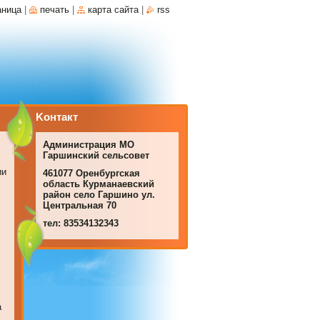
аница
|
печать
|
карта сайта
|
rss
Koнтакт
Администрация МО
Гаршинский сельсовет
ии
461077 Оренбургская
область Курманаевский
район село Гаршино ул.
Центральная 70
тел: 83534132343
а