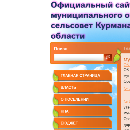
Поиск
Гла
му
Общ
Об 
ГЛАВНАЯ СТРАНИЦА
мун
Оре
ВЛАСТЬ
№ 7
О ПОСЕЛЕНИИ
№ 5
утв
НПА
мун
Оре
БЮДЖЕТ
дор