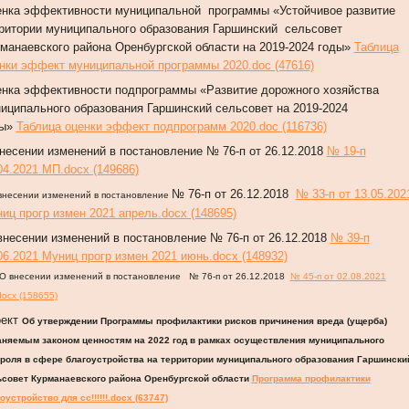
нка эффективности муниципальной программы «Устойчивое развитие
ритории муниципального образования Гаршинский сельсовет
манаевского района Оренбургской области на 2019-2024 годы»
Таблица
нки эффект муниципальной программы 2020.doc (47616)
нка эффективности подпрограммы «Развитие дорожного хозяйства
иципального образования Гаршинский сельсовет на 2019-2024
ды»
Таблица оценки эффект подпрограмм 2020.doc (116736)
несении изменений в постановление № 76-п от 26.12.2018
№ 19-п
04.2021 МП.docx (149686)
№ 76-п от 26.12.2018
№ 33-п от 13.05.202
внесении изменений в постановление
иц прогр измен 2021 апрель.docx (148695)
несении изменений в постановление № 76-п от 26.12.2018
№ 39-п
06.2021 Муниц прогр измен 2021 июнь.docx (148932)
О внесении изменений в постановление
№ 76-п от 26.12.2018
№ 45-п от 02.08.2021
ocx (158655)
оект
Об утверждении Программы профилактики рисков причинения вреда (ущерба)
аняемым законом ценностям на 2022 год в рамках осуществления муниципального
троля в сфере благоустройства на территории муниципального образования Гаршински
ьсовет Курманаевского района Оренбургской области
Программа профилактики
оустройство для сс!!!!!!.docx (63747)