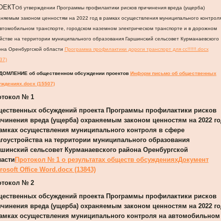
ОЕКТ
Об утверждении Программы профилактики рисков причинения вреда (ущерба)
няемым законом ценностям на 2022 год в рамках осуществления муниципального контрол
втомобильном транспорте, городском наземном электрическом транспорте и в дорожном
йстве на территории муниципального образования Гаршинский сельсовет Курманаевского
она Оренбургской области
Программа профилактики дороги транспорт для сс!!!!!!.docx
37)
ДОМЛЕНИЕ
об общественном обсуждении проектов
Информ письмо об общественных
ждениях.docx (15507)
отокол № 1
щественных обсуждений проекта
Программы профилактики рисков
чинения вреда (ущерба) охраняемым законом ценностям на 2022 го
амках осуществления муниципального контроля в сфере
гоустройства на территории муниципального образования
шинский сельсовет Курманаевского района Оренбургской
асти
Протокол № 1 о результатах обществ обсужденияхДокумент
rosoft Office Word.docx (13843)
отокол № 2
щественных обсуждений проекта
Программы профилактики рисков
чинения вреда (ущерба) охраняемым законом ценностям на 2022 го
амках осуществления муниципального контроля
на автомобильном