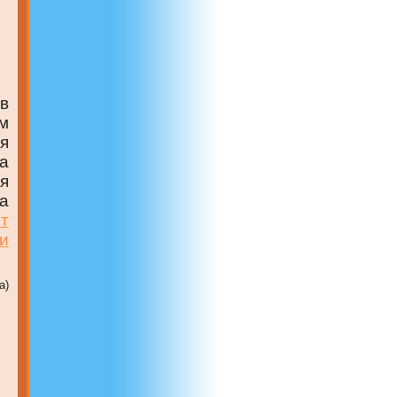
в
м
я
а
я
а
т
и
а)