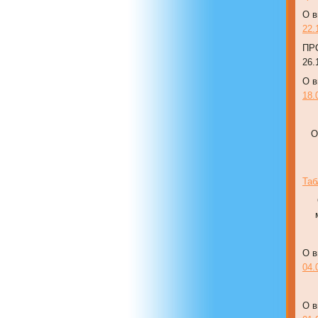
О в
22.
ПР
26.
О в
18.
О
Таб
О в
04.
О в