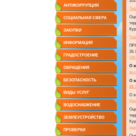
201
АНТИКОРРУПЦИЯ
Таб
Оце
СОЦИАЛЬНАЯ СФЕРА
тер
Кур
ЗАКУПКИ
Таб
ИНФОРМАЦИЯ
ПРО
26.
ГРАДОСТРОЕНИЕ
(38
О в
ОБРАЩЕНИЯ
26.1
БЕЗОПАСНОСТЬ
О в
26.
ВИДЫ УСЛУГ
О в
Изм
ВОДОСНАБЖЕНИЕ
Оце
тер
ЗЕМЛЕУСТРОЙСТВО
Кур
оце
ПРОВЕРКИ
Оце